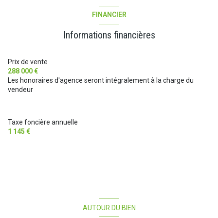
vue Jardin
chambre
14 m²
FINANCIER
chambre
11 m²
terrasse
Informations financières
pièce à vivre
40 m²
arboré
Chalet
10 m²
Prix de vente
288 000 €
cellier
4 m²
piscinable
Les honoraires d'agence seront intégralement à la charge du
vendeur
terrasse
34 m²
salle de bain
4.1 m²
Taxe foncière annuelle
garage
20 m²
1 145 €
AUTOUR DU BIEN