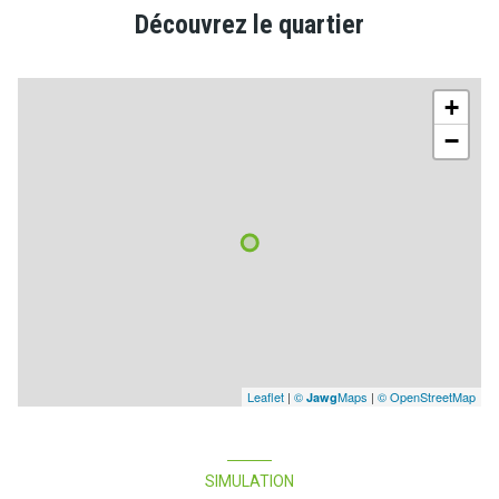
Découvrez le quartier
+
−
Leaflet
|
©
Maps
|
© OpenStreetMap
Jawg
SIMULATION