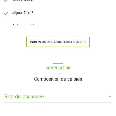
séjour 40 m²
3 chambre(s)
1 salle(s) de bain
VOIR PLUS DE CARACTÉRISTIQUES
construit en 1994
Chauffage central : radiateur (gaz)
COMPOSITION
Composition de ce bien
1 garage(s)
exposition Sud
Rez-de-chaussée
1 niveau(x)
chambre
13 m²