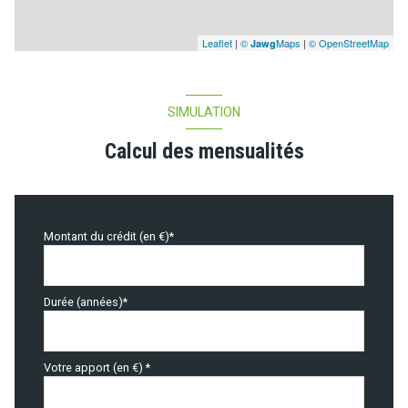
Leaflet
|
©
Maps
|
© OpenStreetMap
Jawg
SIMULATION
Calcul des mensualités
Montant du crédit (en €)*
Durée (années)*
Votre apport (en €) *