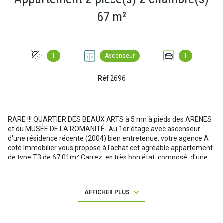
67 m²
1
Ascenseur
1
Réf
2696
RARE !!! QUARTIER DES BEAUX ARTS à 5 mn à pieds des ARENES
et du MUSÉE DE LA ROMANITÉ- Au 1er étage avec ascenseur
d'une résidence récente (2004) bien entretenue, votre agence A
coté Immobilier vous propose à l'achat cet agréable appartement
de type T3 de 67.01m² Carrez, en très bon état, composé: d'une
entrée, d'une cuisine équipée récente, d'un salon/séjour, 2
chambres, une salle d'eau neuve, d'un WC, et d'un cellier
buanderie.
AFFICHER PLUS
Le salon/sejour ainsi que la cuisine sont ouverts ur une belle
terrasse de 14.28m2, possibilité d'abattre la cloison et de créer un
belle pièce de vie d'environ 32m2.