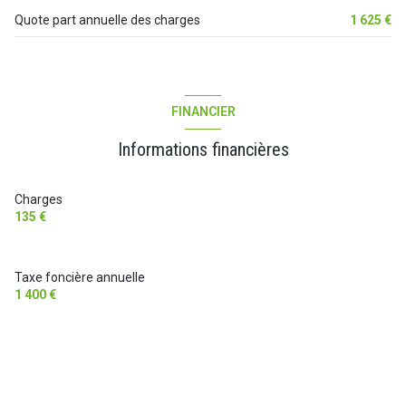
Quote part annuelle des charges
1 625 €
1 niveau(x)
1er étage
FINANCIER
4 étage(s)
Informations financières
ascenseur
Charges
vue Jardin
135 €
terrasse
Taxe foncière annuelle
1 400 €
interphone
quartier Beaux Arts
accès handicapé