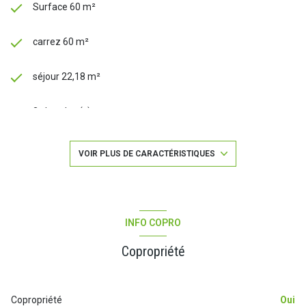
Surface 60 m²
carrez 60 m²
séjour 22,18 m²
2 chambre(s)
1 salle(s) de bain
VOIR PLUS DE CARACTÉRISTIQUES
construit en 2011
cuisine américaine (équipée)
INFO COPRO
Copropriété
Chauffage individuel : trad_type_chauff_air_eau
(electrique)
exposition Sud-Ouest
Copropriété
Oui