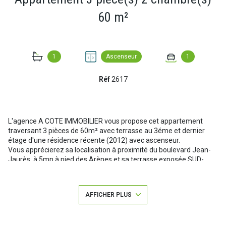
60 m²
1
Ascenseur
1
Réf
2617
L'agence A COTE IMMOBILIER vous propose
cet appartement
traversant 3 pièces de 60m² avec terrasse au 3éme et dernier
étage d'une résidence récente (2012) avec ascenseur.
Vous apprécierez sa localisation
à proximité du boulevard Jean-
Jaurès, à 5mn à pied des Arènes et sa terrasse exposée SUD-
OUEST.
Il se compose d'une entrée avec placard, un séjour avec cuisine
donnant accès à la terrasse. 2 chambres avec placards, une salle
AFFICHER PLUS
de bain, et un wc séparé. Une place de stationnement privative en
sous-sol vient compléter le bien.
Par le croquis avec les surfaces joints avec l'annonce ainsi que la