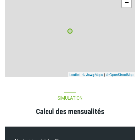
−
Leaflet
|
©
Maps
|
© OpenStreetMap
Jawg
SIMULATION
Calcul des mensualités