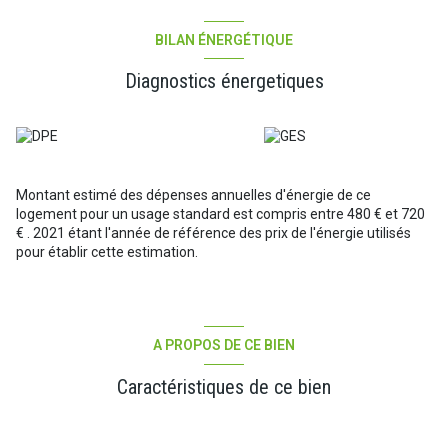
visite virtuelle vous pourrez vous projeter dans ce bel
appartement récent et très bien situé.
Climatisation réversible.
BILAN ÉNERGÉTIQUE
DPE C - A
La taxe foncière du bien est de 1111 Euros dont 198 Euros de
Diagnostics énergetiques
TOM.
Les charges annuelles sont de 1250 Euros incluant l'entretien de
la copropriété. 14 lots de copropriété dont 7 d'habitations.
Les informations sur les risques auxquels ce bien est exposé sont
disponibles sur le site Géorisques : www.georisques.gouv.fr
Montant estimé des dépenses annuelles d'énergie de ce
Les informations sur les risques auxquels ce bien est exposé sont
logement pour un usage standard est compris entre 480 € et 720
disponibles sur le site
Géorisques
€ . 2021 étant l'année de référence des prix de l'énergie utilisés
pour établir cette estimation.
A PROPOS DE CE BIEN
Caractéristiques de ce bien