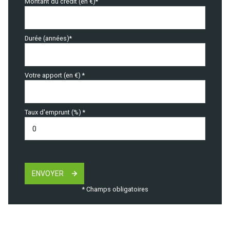
Montant du crédit (en €)*
Durée (années)*
Votre apport (en €) *
Taux d'emprunt (%) *
ENVOYER
* Champs obligatoires