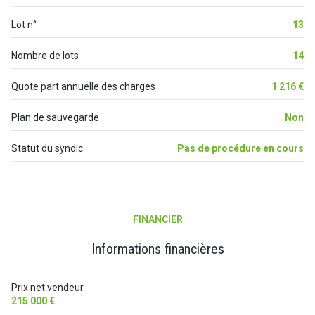
Lot n°
13
3ème étage
Nombre de lots
14
3 étage(s)
Quote part annuelle des charges
1 216 €
ascenseur
Plan de sauvegarde
Non
terrasse
Statut du syndic
Pas de procédure en cours
interphone
quartier ARENES, Musée de la Romanité, Prefecture
FINANCIER
accès handicapé
Informations financières
Prix net vendeur
215 000 €