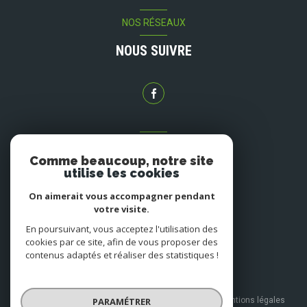
NOS RÉSEAUX
NOUS SUIVRE
ADHÉRENTS
Comme beaucoup, notre site
NOUS ADHÉRONS
utilise les cookies
On aimerait vous accompagner pendant
votre visite.
En poursuivant, vous acceptez l'utilisation des
cookies par ce site, afin de vous proposer des
contenus adaptés et réaliser des statistiques !
© 2026 | Tous droits réservés
PARAMÉTRER
Nos honoraires
Nos partenaires
Mentions légales