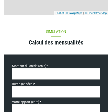
Leaflet
|
©
Maps
|
© OpenStreetMap
Jawg
SIMULATION
Calcul des mensualités
Montant du crédit (en €)*
Durée (années)*
Votre apport (en €) *