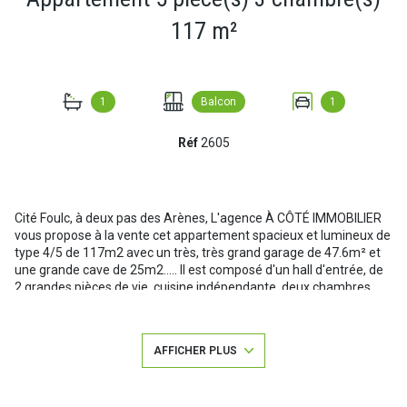
117 m²
1
Balcon
1
Réf
2605
Cité Foulc, à deux pas des Arènes, L'agence À CÔTÉ IMMOBILIER
vous propose à la vente cet appartement spacieux et lumineux de
type 4/5 de 117m2 avec un très, très grand garage de 47.6m² et
une grande cave de 25m2..... Il est composé d'un hall d'entrée, de
2 grandes pièces de vie, cuisine indépendante, deux chambres
(avec possibilité de créer une chambre supplémentaires), salle de
bains, WC indépendant, ainsi que d'un extèrieur avec cellier-
buanderie.
AFFICHER PLUS
Par le croquis avec les surfaces et la visite guidée joints avec
l'annonce vous pourrez vous projeter dans cat appartement
idéalement situé.