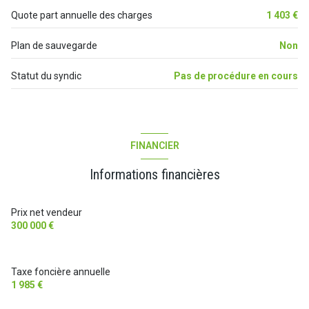
1er étage
Quote part annuelle des charges
1 403 €
2 étage(s)
Plan de sauvegarde
Non
Statut du syndic
Pas de procédure en cours
cave
balcon
FINANCIER
terrasse
Informations financières
quartier ARENES, Musée de la Romanité, Prefecture
Prix net vendeur
300 000 €
Taxe foncière annuelle
1 985 €