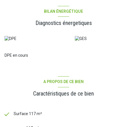
Menuiseries double vitrage côté rue - Chauffage électrique -
Climatisation dans les pièces de vies.
La taxe foncière est de 1985 euros, et les charges courantes sont
BILAN ÉNERGÉTIQUE
d'environ 120 Euros par mois incluant l'entretien de la copropriété
et l'eau froide.
Diagnostics énergetiques
DPE: C - A
Les informations sur les risques auxquels ce bien est exposé sont
disponibles sur le site Géorisques : www.georisques.gouv.fr
DPE en cours
A PROPOS DE CE BIEN
Caractéristiques de ce bien
Surface 117 m²