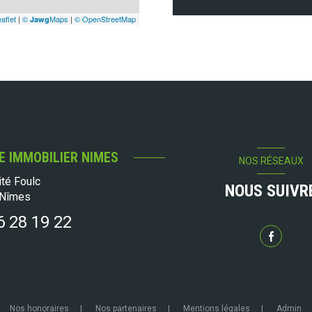
aflet
|
©
Maps
|
© OpenStreetMap
Jawg
E IMMOBILIER NIMES
NOS RÉSEAUX
ité Foulc
NOUS SUIVR
Nîmes
6 28 19 22
Nos honoraires
Nos partenaires
Mentions légales
Admin