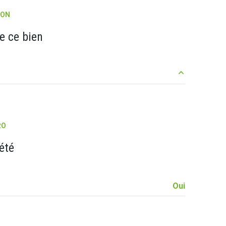
ION
quartier Notre Dame
e ce bien
16.3 m²
9.41 m²
RO
9.12 m²
été
11.51 m²
5.3 m²
Oui
1 m²