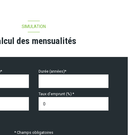
SIMULATION
lcul des mensualités
)*
Durée (années)*
Taux d'emprunt (%) *
* Champs obligatoires