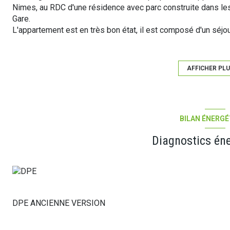
Nimes, au RDC d'une résidence avec parc construite dans le
Gare.
L'appartement est en très bon état, il est composé d'un séjo
salle de bains et d'un WC indépendant.
Les menuiseries sont en double vitrages avec volets roulants 
L'appartement est vendu avec un emplacement de parking et
AFFICHER PL
Les charges de copropriété sont d'environ 130 Euros/mois inc
chauffée par un cumulus électrique.
La taxe foncière est de 952 Euros.
Les façades de la résidence on été ravalé récemment. Elle es
BILAN ÉNERGÉ
Excellent investissement à but locatif ou 1er achat.
Diagnostics én
DPE ANCIENNE VERSION