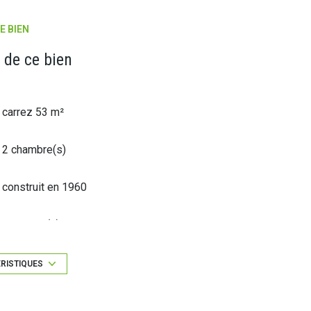
E BIEN
 de ce bien
carrez 53 m²
2 chambre(s)
construit en 1960
1 parking(s)
1 niveau(x)
ÉRISTIQUES
vue Jardin