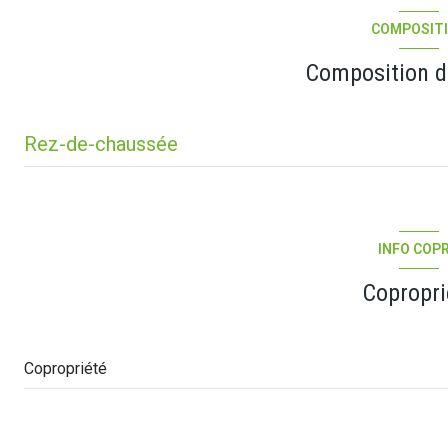
COMPOSIT
cave
Composition d
Rez-de-chaussée
salon/sejour
cuisine
INFO COP
chambre
Copropri
chambre
salle d'eau
Copropriété
WC