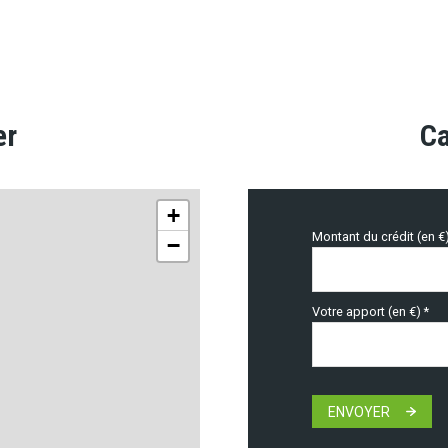
er
Ca
+
Montant du crédit (en €
−
Votre apport (en €) *
ENVOYER