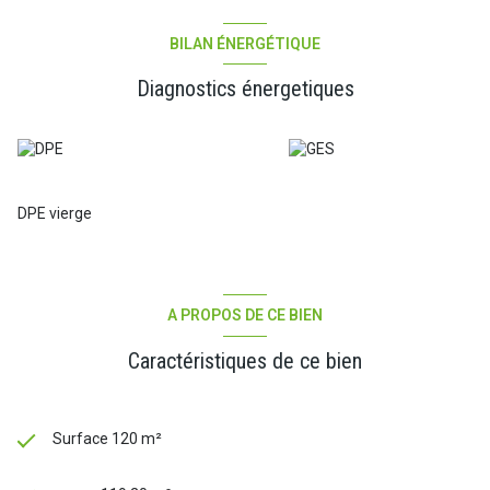
completer ce très bel appartement. Les charges mensuelles sont
de 38 euros et comprennent l'eau et l'entretien des communs, le
syndic est bénévole et la taxe foncière est de 1797 euros.
BILAN ÉNERGÉTIQUE
N'attendez pas pour visiter cet appartement, ce type de bien est
très recherché.
Diagnostics énergetiques
DPE vierge
A PROPOS DE CE BIEN
Caractéristiques de ce bien
Surface 120 m²