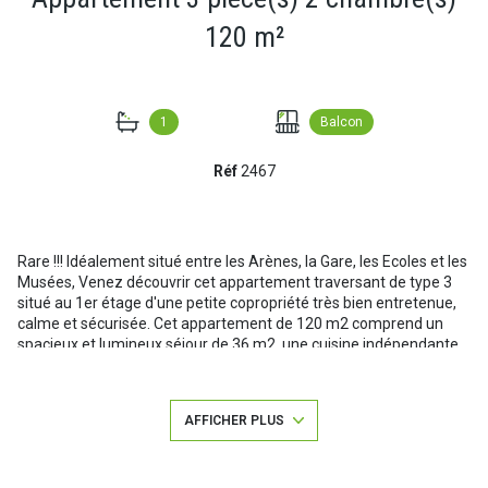
120 m²
1
Balcon
Réf
2467
Rare !!! Idéalement situé entre les Arènes, la Gare, les Ecoles et les
Musées, Venez découvrir cet appartement traversant de type 3
situé au 1er étage d'une petite copropriété très bien entretenue,
calme et sécurisée. Cet appartement de 120 m2 comprend un
spacieux et lumineux séjour de 36 m2, une cuisine indépendante
aménagée et équipée, 2 belles chambres de plus de 21 m2
chacune, une buanderie, une salle de bains et un WC indépendant
avec lave mains. Belle hauteur de plafonds, balcon et cheminée
AFFICHER PLUS
décorative. L'appartement dispose de double vitrage avec volets
roulants manuels et d'un chauffage central gaz individuel. Une
chambre de bonne, un grenier et une grande cave viennent