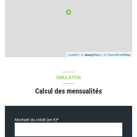
Leaflet
|
©
Maps
|
© OpenStreetMap
Jawg
SIMULATION
Calcul des mensualités
Montant du crédit (en €)*