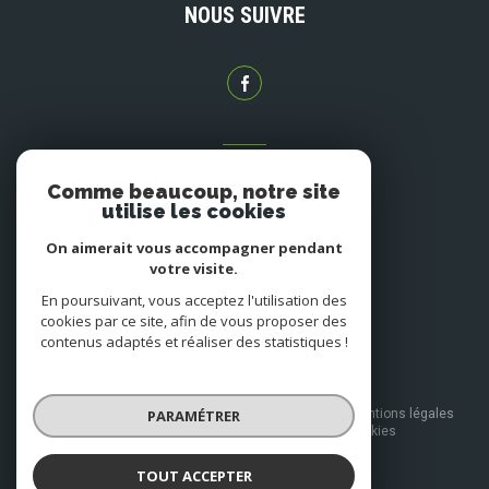
NOUS SUIVRE
ADHÉRENTS
Comme beaucoup, notre site
NOUS ADHÉRONS
utilise les cookies
On aimerait vous accompagner pendant
votre visite.
En poursuivant, vous acceptez l'utilisation des
cookies par ce site, afin de vous proposer des
contenus adaptés et réaliser des statistiques !
© 2026 | Tous droits réservés
PARAMÉTRER
Nos honoraires
Nos partenaires
Mentions légales
Admin
Politique RGPD
Cookies
TOUT ACCEPTER
Réalisé par :