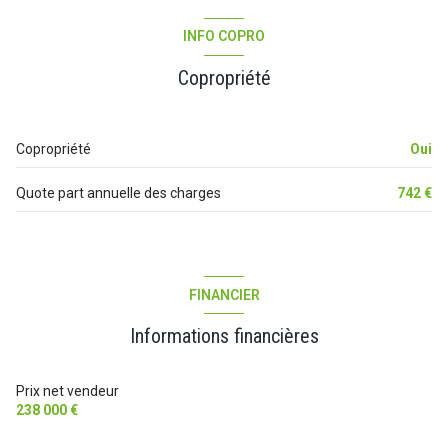
2 étage(s)
cuisine
8.40 m²
INFO COPRO
chambre
9.17 m²
cave
Copropriété
chambre
14.15 m²
terrasse
chambre
19.90 m²
Copropriété
Oui
salle de bain
6.73 m²
Quote part annuelle des charges
742 €
WC
1.60 m²
degagement
16 m²
FINANCIER
Informations financières
Prix net vendeur
238 000 €