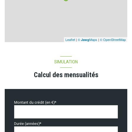
Leaflet
|
©
Maps
|
© OpenStreetMap
Jawg
SIMULATION
Calcul des mensualités
Montant du crédit (en €)*
Durée (années)*