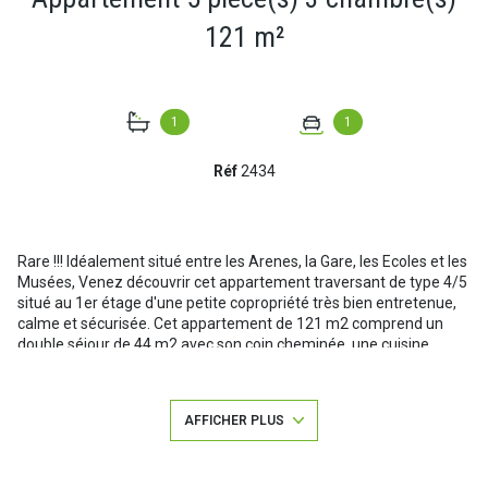
121 m²
1
1
Réf
2434
Rare !!! Idéalement situé entre les Arenes, la Gare, les Ecoles et les
Musées, Venez découvrir cet appartement traversant de type 4/5
situé au 1er étage d'une petite copropriété très bien entretenue,
calme et sécurisée. Cet appartement de 121 m2 comprend un
double séjour de 44 m2 avec son coin cheminée, une cuisine
aménagée et équipée, 3 belles chambres avec placards, un cellier,
une salle de bain et un WC indépendant avec lave mains. Belle
hauteur de plafonds et beaucoup de placards de rangements.
AFFICHER PLUS
L'appartement dispose de double vitrage avec volets roulants
électriques et d'un chauffage central gaz individuel. Une place de
stationnement privative dans la cour de la copropriété, une