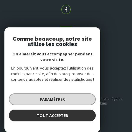
ADHÉRENTS
Comme beaucoup, notre site
NOUS ADHÉRONS
utilise les cookies
On aimerait vous accompagner pendant
votre visite.
En poursuivant, vous acceptez l'utilisation des
cookies par ce site, afin de vous proposer des
contenus adaptés et réaliser des statistiques !
© 2026 | Tous droits réservés
PARAMÉTRER
Nos honoraires
Nos partenaires
Mentions légales
Admin
Politique RGPD
Cookies
TOUT ACCEPTER
Réalisé par :