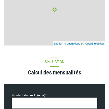
Leaflet
|
©
Maps
|
© OpenStreetMap
Jawg
SIMULATION
Calcul des mensualités
Montant du crédit (en €)*