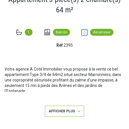
64 m²
1
Balcon
Ascenseur
Réf
2395
Votre agence A Coté Immobilier vous propose à la vente ce bel
appartement Type 3/4 de 64m2 situé secteur Marronniers, dans
une copropriété sécurisée profitant du calme d'une impasse, à
seulement 15 mn à pieds des Arènes et des jardins de
l'Esplanade.
L'appartement est en très bon état, il est composé d'une entrée
avec placard, d'une grande cuisine ouverte sur une loggia fermée
très pratique, d'une salle à manger/Salon d'environ 24m2 ouverte
AFFICHER PLUS
sur un grand balcon, 2 chambres, un WC indépendant et une salle
de bains.
Les menuiseries du bien sont toutes en double vitrage, le