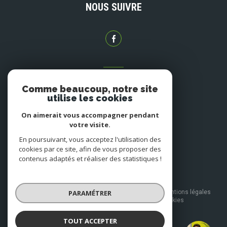
NOUS SUIVRE
ADHÉRENTS
Comme beaucoup, notre site
NOUS ADHÉRONS
utilise les cookies
On aimerait vous accompagner pendant
votre visite.
En poursuivant, vous acceptez l'utilisation des
cookies par ce site, afin de vous proposer des
contenus adaptés et réaliser des statistiques !
© 2026 | Tous droits réservés
PARAMÉTRER
Nos honoraires
Nos partenaires
Mentions légales
Admin
Politique RGPD
Cookies
TOUT ACCEPTER
Réalisé par :